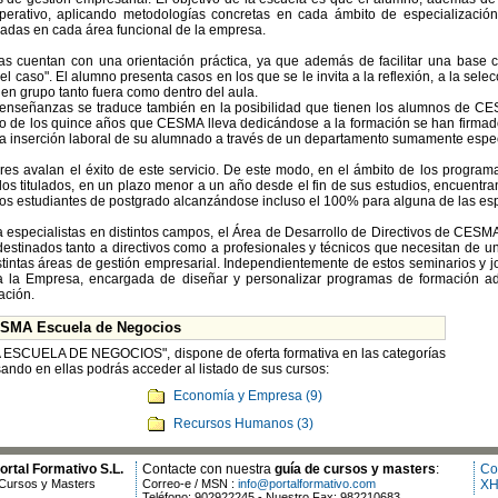
perativo, aplicando metodologías concretas en cada ámbito de especialización
cuadas en cada área funcional de la empresa.
mas cuentan con una orientación práctica, ya que además de facilitar una base c
caso". El alumno presenta casos en los que se le invita a la reflexión, a la selecci
 en grupo tanto fuera como dentro del aula.
s enseñanzas se traduce también en la posibilidad que tienen los alumnos de CE
rgo de los quince años que CESMA lleva dedicándose a la formación se han firma
 la inserción laboral de su alumnado a través de un departamento sumamente espe
res avalan el éxito de este servicio. De este modo, en el ámbito de los programa
s titulados, en un plazo menor a un año desde el fin de sus estudios, encuentran
los estudiantes de postgrado alcanzándose incluso el 100% para alguna de las es
a especialistas en distintos campos, el Área de Desarrollo de Directivos de CESM
estinados tanto a directivos como a profesionales y técnicos que necesitan de 
stintas áreas de gestión empresarial. Independientemente de estos seminarios y
 la Empresa, encargada de diseñar y personalizar programas de formación a
ación.
ESMA Escuela de Negocios
 ESCUELA DE NEGOCIOS", dispone de oferta formativa en las categorías
ando en ellas podrás acceder al listado de sus cursos:
Economía y Empresa (9)
Recursos Humanos (3)
rtal Formativo S.L.
Contacte con nuestra
guía de cursos y masters
:
Co
Cursos y Masters
Correo-e / MSN :
info@portalformativo.com
XH
Teléfono: 902922245 - Nuestro Fax: 982210683