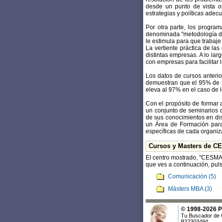
desde un punto de vista o
estrategias y políticas ade
Por otra parte, los progra
denominada "metodología del 
le estimula para que trabaje
La vertiente práctica de la
distintas empresas. A lo la
con empresas para facilitar
Los datos de cursos anterio
demuestran que el 95% de lo
eleva al 97% en el caso de 
Con el propósito de formar 
un conjunto de seminarios d
de sus conocimientos en di
un Área de Formación para
específicas de cada organiz
Cursos y Masters de C
El centro mostrado, "CESMA
que ves a continuación, puls
Comunicación (5)
Másters MBA (3)
© 1998-2026 Po
Tu Buscador de 
B27303494