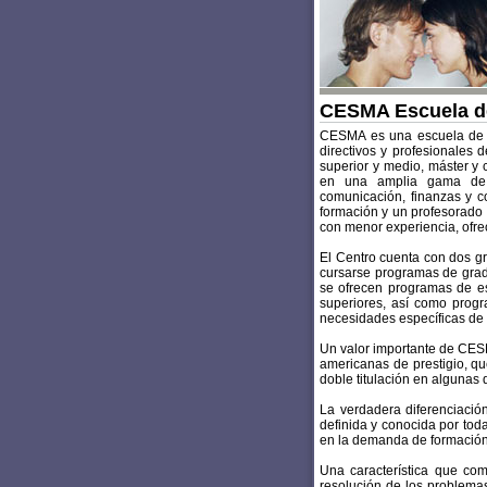
CESMA Escuela d
CESMA es una escuela de n
directivos y profesionales 
superior y medio, máster y 
en una amplia gama de á
comunicación, finanzas y 
formación y un profesorado 
con menor experiencia, ofrec
El Centro cuenta con dos g
cursarse programas de grado
se ofrecen programas de es
superiores, así como progr
necesidades específicas de
Un valor importante de CES
americanas de prestigio, qu
doble titulación en algunas 
La verdadera diferenciació
definida y conocida por toda
en la demanda de formación
Una característica que com
resolución de los problemas