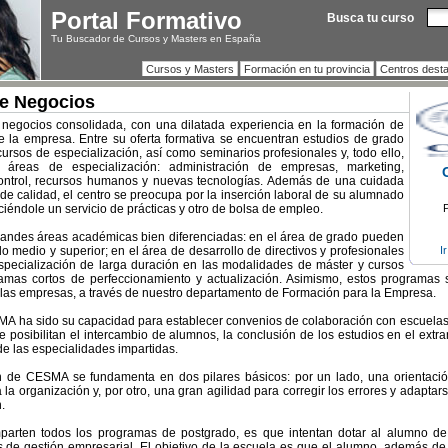
Portal Formativo
Busca tu curso
Tu Buscador de Cursos y Masters en España
Cursos y Masters
Formación en tu provincia
Centros dest
e Negocios
egocios consolidada, con una dilatada experiencia en la formación de
de la empresa. Entre su oferta formativa se encuentran estudios de grado
cursos de especialización, así como seminarios profesionales y, todo ello,
reas de especialización: administración de empresas, marketing,
control, recursos humanos y nuevas tecnologías. Además de una cuidada
de calidad, el centro se preocupa por la inserción laboral de su alumnado
iéndole un servicio de prácticas y otro de bolsa de empleo.
P
randes áreas académicas bien diferenciadas: en el área de grado pueden
 medio y superior; en el área de desarrollo de directivos y profesionales
I
pecialización de larga duración en las modalidades de máster y cursos
amas cortos de perfeccionamiento y actualización. Asimismo, estos programas
 las empresas, a través de nuestro departamento de Formación para la Empresa.
MA ha sido su capacidad para establecer convenios de colaboración con escuelas
e posibilitan el intercambio de alumnos, la conclusión de los estudios en el extra
de las especialidades impartidas.
n de CESMA se fundamenta en dos pilares básicos: por un lado, una orientació
 la organización y, por otro, una gran agilidad para corregir los errores y adapta
.
parten todos los programas de postgrado, es que intentan dotar al alumno de
 de gestión empresarial. El objetivo de la escuela es que el alumno, además de 