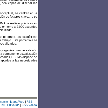
, sea capaz de diseñar las
onceptual, se centran en la
ón de factores clave,... y se
SMA de realizar prácticas en
do en torno a 2.000 acuerdos
cializado.
s de grado, las estadísticas
 trabajo. Este porcentaje se
pecialidades.
A, organiza durante este año
una permanente actualización
 jornadas, CESMA dispone de
daptados a las necesidades
ntacto
|
Mapa Web
|
RSS
TML 1.0 válido
|
CSS Válido