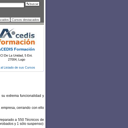
acados
Cursos destacados
ACEDIS Formación
Cl De La Unidad, 5 Ent.
27004, Lugo
r al Listado de sus Cursos
 su extrema funcionalidad y
a empresa, cerrando con ello
preparado a 550 Técnicos de
probados y 1 sólo suspenso)