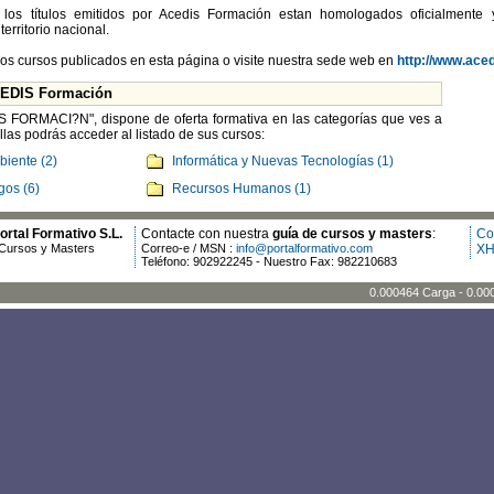
 los títulos emitidos por Acedis Formación estan homologados oficialmente 
erritorio nacional.
os cursos publicados en esta página o visite nuestra sede web en
http://www.ace
CEDIS Formación
S FORMACI?N", dispone de oferta formativa en las categorías que ves a
las podrás acceder al listado de sus cursos:
biente (2)
Informática y Nuevas Tecnologías (1)
gos (6)
Recursos Humanos (1)
rtal Formativo S.L.
Contacte con nuestra
guía de cursos y masters
:
Co
Cursos y Masters
Correo-e / MSN :
info@portalformativo.com
XH
Teléfono: 902922245 - Nuestro Fax: 982210683
0.000464 Carga - 0.00