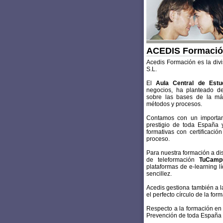
ACEDIS Formaci
Acedis Formación es la divi
S.L.
El
Aula Central de Estu
negocios, ha planteado d
sobre las bases de la má
métodos y procesos.
Contamos con un importan
prestigio de toda España
formativas con certificaci
proceso.
Para nuestra formación a dis
de teleformación
TuCamp
plataformas de e-learning 
sencillez.
Acedis gestiona también a l
el perfecto círculo de la fo
Respecto a la formación en
Prevención de toda España 