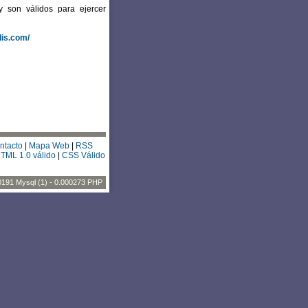
y son válidos para ejercer
dis.com/
ntacto
|
Mapa Web
|
RSS
TML 1.0 válido
|
CSS Válido
0191 Mysql (1) - 0.000273 PHP