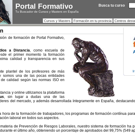
Portal Formativo
Busca tu curso
Tu Buscador de Cursos y Masters en España
Cursos y Masters
Formación en tu provincia
Centros dest
ón
sión de formación de Portal Formativo,
dios a Distancia
, como escuela de
esde el primer momento la formación
xima calidad y transparencia en sus
te plantel de los profesores de más
I
 y somos una de las pocas entidades
ón de calidad según las normas ISO en
tancia y online utilizamos la plataforma
us
, sin lugar a dudas una de las
líderes del mercado, y además desarrollada íntegramente en España, destacando
a hora de la formación de trabajadores, los programas de formación contínua par
rmación laboral en todos sus aspectos.
 materia de Prevención de Riesgos Laborales, nuestro sistema de formación ha 
durante el último año, obteniendo un porcentaje de aprobados del 99,75% (549 a